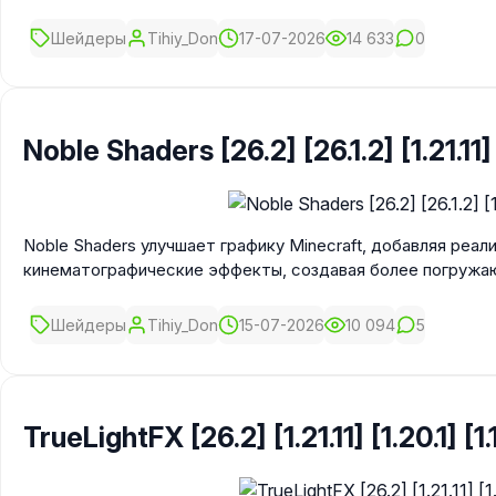
Шейдеры
Tihiy_Don
17-07-2026
14 633
0
Noble Shaders [26.2] [26.1.2] [1.21.11] [
Noble Shaders улучшает графику Minecraft, добавляя реа
кинематографические эффекты, создавая более погруж
Шейдеры
Tihiy_Don
15-07-2026
10 094
5
TrueLightFX [26.2] [1.21.11] [1.20.1] [1.1