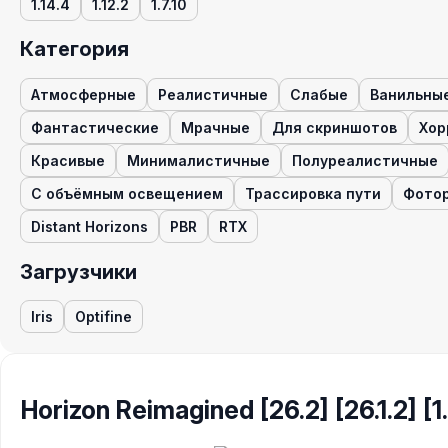
1.14.4
1.12.2
1.7.10
Категория
Атмосферные
Реалистичные
Слабые
Ванильны
Фантастические
Мрачные
Для скриншотов
Хор
Красивые
Минималистичные
Полуреалистичные
С объёмным освещением
Трассировка пути
Фото
Distant Horizons
PBR
RTX
Загрузчики
Iris
Optifine
Horizon Reimagined [26.2] [26.1.2] [1.2