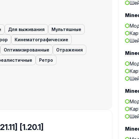
Шей
Minec
Мод
е
Для выживания
Мультяшные
Кар
рор
Кинематографические
Шей
Оптимизированные
Отражения
Minec
реалистичные
Ретро
Мод
Кар
Шей
Minec
Мод
Кар
Шей
1.11] [1.20.1]
Minec