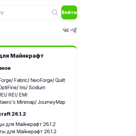
Войти
для Майнкрафт
зное
Forge
Fabric
NeoForge
Quilt
OptiFine
Iris
Sodium
JEI
REI
EMI
Xaero's Minimap
JourneyMap
raft 26.1.2
ы для Майнкрафт 26.1.2
ты для Майнкрафт 26.1.2