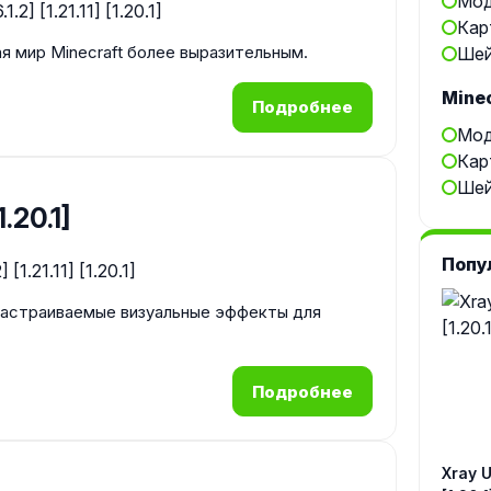
Мод
Кар
я мир Minecraft более выразительным.
Шей
Minec
Подробнее
Мод
Кар
Шей
1.20.1]
Попу
астраиваемые визуальные эффекты для
Подробнее
Xray Ul