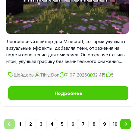
Легковесный шейдер для Minecraft, который улучшает
визуальные эффекты, добавляя тени, отражения на
воде и освещение для эмиссиев. Он сохраняет стиль
игры, улучшая графику без значительного снижения
производительности.
Шейдеры
Tihiy_Don
7-07-2026
32 415
5
Подробнее
1
2
3
4
5
6
7
8
9
10