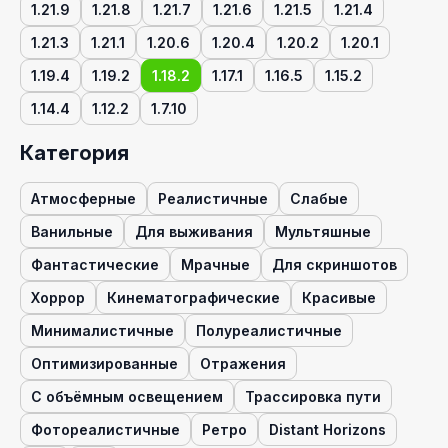
1.21.9
1.21.8
1.21.7
1.21.6
1.21.5
1.21.4
1.21.3
1.21.1
1.20.6
1.20.4
1.20.2
1.20.1
1.19.4
1.19.2
1.18.2
1.17.1
1.16.5
1.15.2
1.14.4
1.12.2
1.7.10
Категория
Атмосферные
Реалистичные
Слабые
Ванильные
Для выживания
Мультяшные
Фантастические
Мрачные
Для скриншотов
Хоррор
Кинематографические
Красивые
Минималистичные
Полуреалистичные
Оптимизированные
Отражения
С объёмным освещением
Трассировка пути
Фотореалистичные
Ретро
Distant Horizons