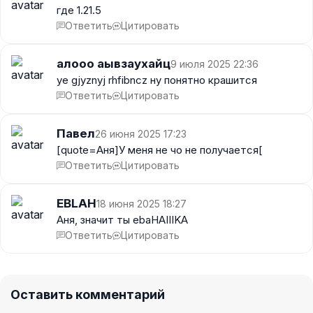
где 1.21.5
Ответить
Цитировать
алооо аывзаухайц
9 июля 2025 22:36
ye gjyznyj rhfibncz ну понятно крашится
Ответить
Цитировать
Павел
26 июня 2025 17:23
[quote=Аня]У меня не чо не получается[
Ответить
Цитировать
EBLAH
18 июня 2025 18:27
Аня, значит ты ebaHAIIIKA
Ответить
Цитировать
Оставить комментарий