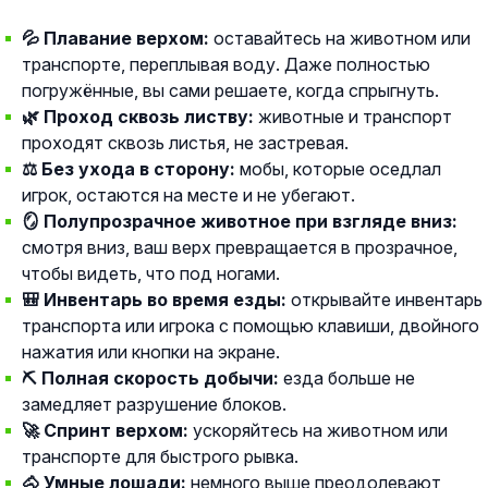
💦 Плавание верхом:
оставайтесь на животном или
транспорте, переплывая воду. Даже полностью
погружённые, вы сами решаете, когда спрыгнуть.
🌿 Проход сквозь листву:
животные и транспорт
проходят сквозь листья, не застревая.
⚖️ Без ухода в сторону:
мобы, которые оседлал
игрок, остаются на месте и не убегают.
🪞 Полупрозрачное животное при взгляде вниз:
смотря вниз, ваш верх превращается в прозрачное,
чтобы видеть, что под ногами.
🎒 Инвентарь во время езды:
открывайте инвентарь
транспорта или игрока с помощью клавиши, двойного
нажатия или кнопки на экране.
⛏️ Полная скорость добычи:
езда больше не
замедляет разрушение блоков.
🚀 Спринт верхом:
ускоряйтесь на животном или
транспорте для быстрого рывка.
🐴 Умные лошади:
немного выше преодолевают