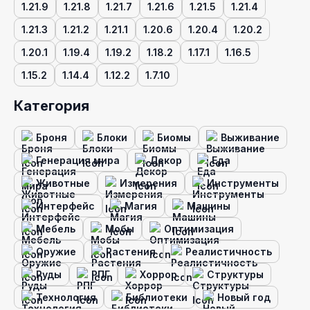
1.21.9
1.21.8
1.21.7
1.21.6
1.21.5
1.21.4
1.21.3
1.21.2
1.21.1
1.20.6
1.20.4
1.20.2
1.20.1
1.19.4
1.19.2
1.18.2
1.17.1
1.16.5
1.15.2
1.14.4
1.12.2
1.7.10
Категория
Броня
Блоки
Биомы
Выживание
Генерация мира
Декор
Еда
Животные
Измерения
Инструменты
Интерфейс
Магия
Машины
Мебель
Мобы
Оптимизация
Оружие
Растения
Реалистичность
Руды
РПГ
Хоррор
Структуры
Технология
Библиотеки
Новый год