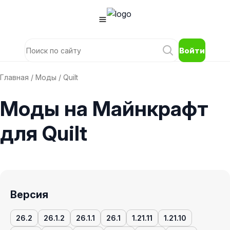
Войти
Главная
/
Моды
/ Quilt
Моды на Майнкрафт
для Quilt
Версия
26.2
26.1.2
26.1.1
26.1
1.21.11
1.21.10