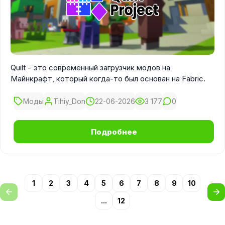
Quilt - это современный загрузчик модов на
Майнкрафт, который когда-то был основан на Fabric.
Моды
Tihiy_Don
22-06-2026
3 177
0
Подробнее
1
2
3
4
5
6
7
8
9
10
...
12