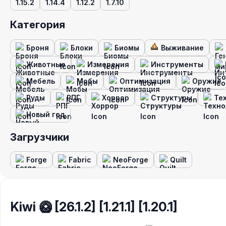
1.15.2
1.14.4
1.12.2
1.7.10
Категория
Броня
Блоки
Биомы
Выживание
Животные
Измерения
Инструменты
Мебель
Мобы
Оптимизация
Оружие
Руды
РПГ
Хоррор
Структуры
Те
Новый год
Загрузчики
Forge
Fabric
NeoForge
Quilt
Kiwi 🥝 [26.1.2] [1.21.1] [1.20.1]