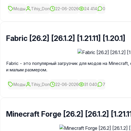
Моды
Tihiy_Don
22-06-2026
24 414
0
Fabric [26.2] [26.1.2] [1.21.11] [1.20.1]
Fabric - это популярный загрузчик для модов на Minecra
и малым размером.
Моды
Tihiy_Don
22-06-2026
31 040
7
Minecraft Forge [26.2] [26.1.2] [1.21.11]