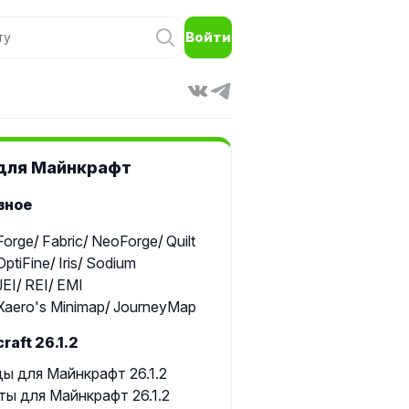
Войти
для Майнкрафт
зное
Forge
Fabric
NeoForge
Quilt
OptiFine
Iris
Sodium
JEI
REI
EMI
Xaero's Minimap
JourneyMap
raft 26.1.2
ы для Майнкрафт 26.1.2
ты для Майнкрафт 26.1.2