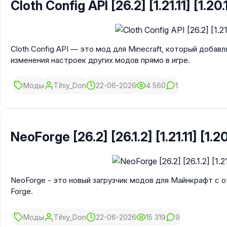
Cloth Config API [26.2] [1.21.11] [1.20.1
Cloth Config API — это мод для Minecraft, который добав
изменения настроек других модов прямо в игре.
Моды
Tihiy_Don
22-06-2026
4 560
1
NeoForge [26.2] [26.1.2] [1.21.11] [1.20
NeoForge - это новый загрузчик модов для Майнкрафт с 
Forge.
Моды
Tihiy_Don
22-06-2026
15 319
9