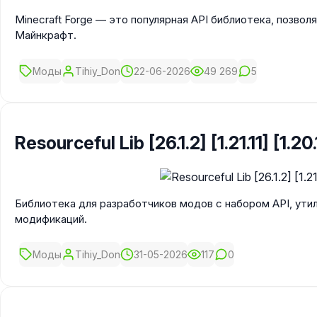
Minecraft Forge — это популярная API библиотека, позво
Майнкрафт.
Моды
Tihiy_Don
22-06-2026
49 269
5
Resourceful Lib [26.1.2] [1.21.11] [1.20.1
Библиотека для разработчиков модов с набором API, ути
модификаций.
Моды
Tihiy_Don
31-05-2026
117
0