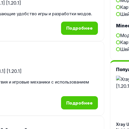
Мод
Кар
шающие удобство игры и разработки модов.
Шей
Minec
Подробнее
Мод
Кар
Шей
Попу
вия и игровые механики с использованием
Подробнее
Xray Ul