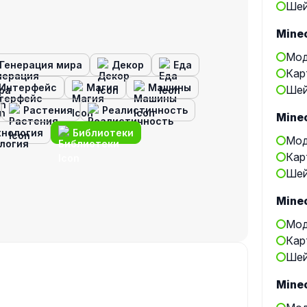
Шей
Minec
Мод
Генерация мира
Декор
Еда
Кар
Интерфейс
Магия
Машины
Шей
Растения
Реалистичность
Minec
хнология
Библиотеки
Мод
Кар
Шей
Minec
Мод
Кар
Шей
Minec