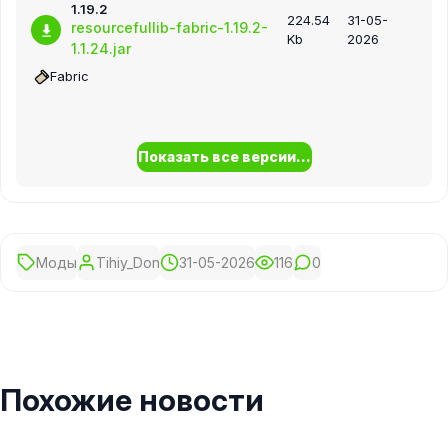
1.19.2
224.54
31-05-
resourcefullib-fabric-1.19.2-
Kb
2026
1.1.24.jar
Fabric
Показать все версии...
Моды
Tihiy_Don
31-05-2026
116
0
Похожие новости