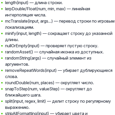
length(input) — длина строки.
lerpDouble/Float(num, min, max) — линейная
интерполяция числа.
mcTranslate(input, args...) — перевод строки по игровым
локализациям.
minify(input, length) — сокращает строку до указанной
длины.
nullOrEmpty(input) — проверяет пустую строку.
randomAsset() — случайная иконка из доступных.
randomString(args) — случайный элемент из
аргументов.
removeRepeatWords(input) — убирает дублирующиеся
слова.
roundDouble(num, places) — округляет число.
snapToStep(num, valueStep) — округляет до
ближайшего шага.
split(input, regex, limit) — делит строку по регулярному
выражению.
stripAllFormatting(input) — убирает цвета и