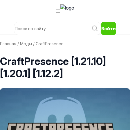
Войти
Главная
/
Моды
/ CraftPresence
CraftPresence [1.21.10]
[1.20.1] [1.12.2]