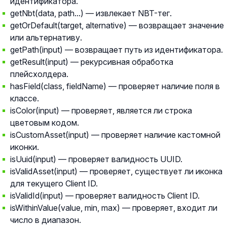
идентификатора.
getNbt(data, path...) — извлекает NBT-тег.
getOrDefault(target, alternative) — возвращает значение
или альтернативу.
getPath(input) — возвращает путь из идентификатора.
getResult(input) — рекурсивная обработка
плейсхолдера.
hasField(class, fieldName) — проверяет наличие поля в
классе.
isColor(input) — проверяет, является ли строка
цветовым кодом.
isCustomAsset(input) — проверяет наличие кастомной
иконки.
isUuid(input) — проверяет валидность UUID.
isValidAsset(input) — проверяет, существует ли иконка
для текущего Client ID.
isValidId(input) — проверяет валидность Client ID.
isWithinValue(value, min, max) — проверяет, входит ли
число в диапазон.