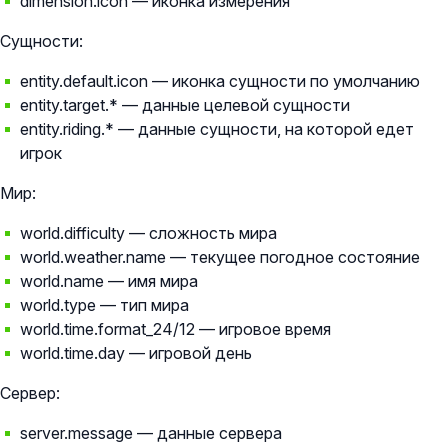
dimension.icon — иконка измерения
Сущности:
entity.default.icon — иконка сущности по умолчанию
entity.target.* — данные целевой сущности
entity.riding.* — данные сущности, на которой едет
игрок
Мир:
world.difficulty — сложность мира
world.weather.name — текущее погодное состояние
world.name — имя мира
world.type — тип мира
world.time.format_24/12 — игровое время
world.time.day — игровой день
Сервер:
server.message — данные сервера