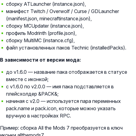
сборку ATLauncher (instance.json),
манифест Twitch / Overwolf / Curse / GDLauncher
(manifest.json, minecraftinstance.json),
сборку MCUpdater (instance.json),
профиль Modrinth (profile.json),
сборку MultiMC (instance.cfg),
файл установленных паков Technic (installedPacks).
В зависимости от версии мода:
до v1.6.0 — название пака отображается в статусе
вместе с иконкой;
с v1.6.0 по v2.0.0 — имя пака подставляется в
плейсхолдер &PACK&;
начиная с v2.0 — используется пара переменных
pack.name и pack.icon, которые можно указать
вручную в настройках RPC.
Пример: сборка All the Mods 7 преобразуется в ключ
иконки allthemods7.