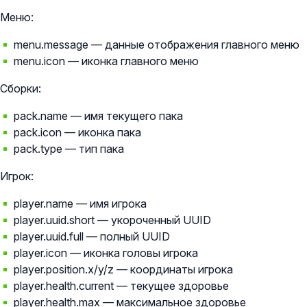
Меню:
menu.message — данные отображения главного меню
menu.icon — иконка главного меню
Сборки:
pack.name — имя текущего пака
pack.icon — иконка пака
pack.type — тип пака
Игрок:
player.name — имя игрока
player.uuid.short — укороченный UUID
player.uuid.full — полный UUID
player.icon — иконка головы игрока
player.position.x/y/z — координаты игрока
player.health.current — текущее здоровье
player.health.max — максимальное здоровье