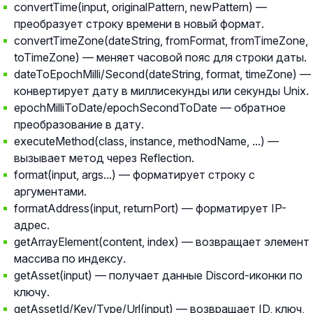
convertTime(input, originalPattern, newPattern) —
преобразует строку времени в новый формат.
convertTimeZone(dateString, fromFormat, fromTimeZone,
toTimeZone) — меняет часовой пояс для строки даты.
dateToEpochMilli/Second(dateString, format, timeZone) —
конвертирует дату в миллисекунды или секунды Unix.
epochMilliToDate/epochSecondToDate — обратное
преобразование в дату.
executeMethod(class, instance, methodName, ...) —
вызывает метод через Reflection.
format(input, args...) — форматирует строку с
аргументами.
formatAddress(input, returnPort) — форматирует IP-
адрес.
getArrayElement(content, index) — возвращает элемент
массива по индексу.
getAsset(input) — получает данные Discord-иконки по
ключу.
getAssetId/Key/Type/Url(input) — возвращает ID, ключ,