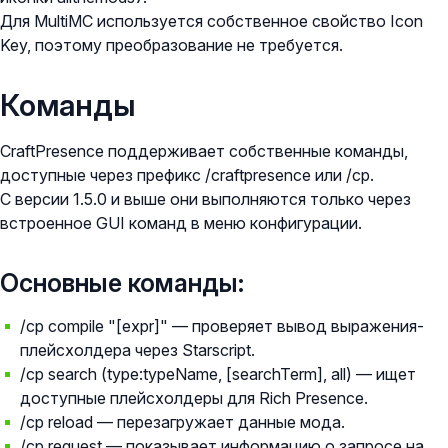
Для MultiMC используется собственное свойство Icon
Key, поэтому преобразование не требуется.
Команды
CraftPresence поддерживает собственные команды,
доступные через префикс /craftpresence или /cp.
С версии 1.5.0 и выше они выполняются только через
встроенное GUI команд в меню конфигурации.
Основные команды:
/cp compile "[expr]" — проверяет вывод выражения-
плейсхолдера через Starscript.
/cp search (type:typeName, [searchTerm], all) — ищет
доступные плейсхолдеры для Rich Presence.
/cp reload — перезагружает данные мода.
/cp request — показывает информацию о запросе на