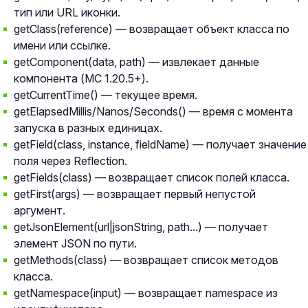
тип или URL иконки.
getClass(reference) — возвращает объект класса по
имени или ссылке.
getComponent(data, path) — извлекает данные
компонента (MC 1.20.5+).
getCurrentTime() — текущее время.
getElapsedMillis/Nanos/Seconds() — время с момента
запуска в разных единицах.
getField(class, instance, fieldName) — получает значение
поля через Reflection.
getFields(class) — возвращает список полей класса.
getFirst(args) — возвращает первый непустой
аргумент.
getJsonElement(url|jsonString, path...) — получает
элемент JSON по пути.
getMethods(class) — возвращает список методов
класса.
getNamespace(input) — возвращает namespace из