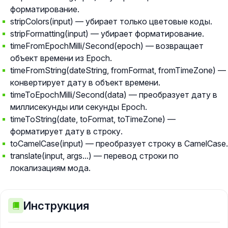
форматирование.
stripColors(input) — убирает только цветовые коды.
stripFormatting(input) — убирает форматирование.
timeFromEpochMilli/Second(epoch) — возвращает
объект времени из Epoch.
timeFromString(dateString, fromFormat, fromTimeZone) —
конвертирует дату в объект времени.
timeToEpochMilli/Second(data) — преобразует дату в
миллисекунды или секунды Epoch.
timeToString(date, toFormat, toTimeZone) —
форматирует дату в строку.
toCamelCase(input) — преобразует строку в CamelCase.
translate(input, args...) — перевод строки по
локализациям мода.
Инструкция