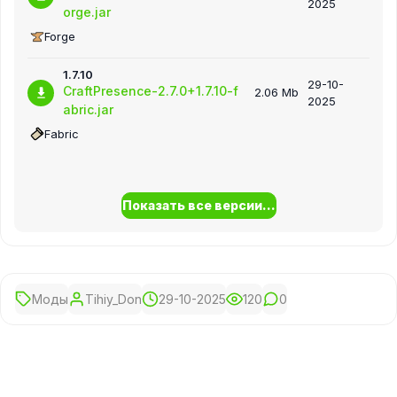
2025
orge.jar
Forge
1.7.10
29-10-
CraftPresence-2.7.0+1.7.10-f
2.06 Mb
2025
abric.jar
Fabric
Показать все версии...
Моды
Tihiy_Don
29-10-2025
120
0