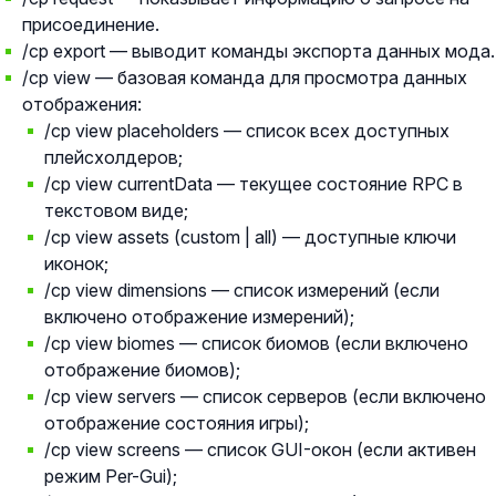
присоединение.
/cp export — выводит команды экспорта данных мода.
/cp view — базовая команда для просмотра данных
отображения:
/cp view placeholders — список всех доступных
плейсхолдеров;
/cp view currentData — текущее состояние RPC в
текстовом виде;
/cp view assets (custom | all) — доступные ключи
иконок;
/cp view dimensions — список измерений (если
включено отображение измерений);
/cp view biomes — список биомов (если включено
отображение биомов);
/cp view servers — список серверов (если включено
отображение состояния игры);
/cp view screens — список GUI-окон (если активен
режим Per-Gui);