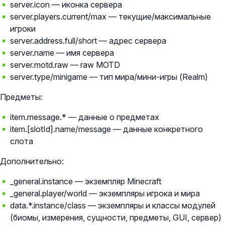
server.icon — иконка сервера
server.players.current/max — текущие/максимальные
игроки
server.address.full/short — адрес сервера
server.name — имя сервера
server.motd.raw — raw MOTD
server.type/minigame — тип мира/мини-игры (Realm)
Предметы:
item.message.* — данные о предметах
item.[slotId].name/message — данные конкретного
слота
Дополнительно:
_general.instance — экземпляр Minecraft
_general.player/world — экземпляры игрока и мира
data.*.instance/class — экземпляры и классы модулей
(биомы, измерения, сущности, предметы, GUI, сервер)