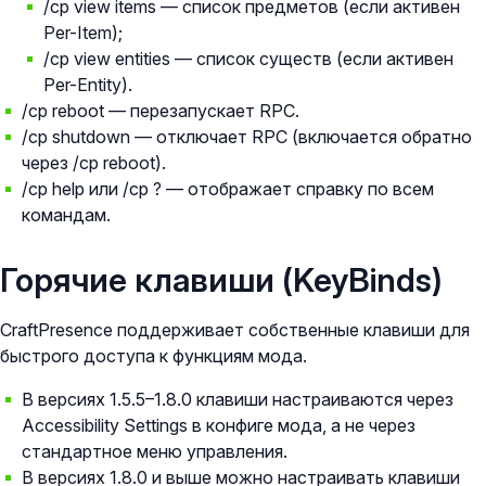
/cp view items — список предметов (если активен
Per-Item);
/cp view entities — список существ (если активен
Per-Entity).
/cp reboot — перезапускает RPC.
/cp shutdown — отключает RPC (включается обратно
через /cp reboot).
/cp help или /cp ? — отображает справку по всем
командам.
Горячие клавиши (KeyBinds)
CraftPresence поддерживает собственные клавиши для
быстрого доступа к функциям мода.
В версиях 1.5.5–1.8.0 клавиши настраиваются через
Accessibility Settings в конфиге мода, а не через
стандартное меню управления.
В версиях 1.8.0 и выше можно настраивать клавиши