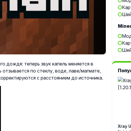
Мод
Кар
Шей
Minec
Мод
Кар
Шей
го дождя: теперь звук капель меняется в
Попу
 отзывается по стеклу, воде, лаве/магмате,
 корректируются с расстоянием до источника.
Xray Ul