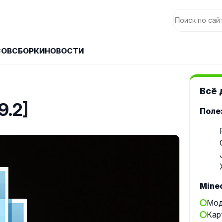
СОВ
СБОРКИ
НОВОСТИ
Всё 
19.2]
Поле
Minec
Мод
Кар