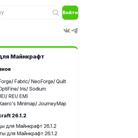
Войти
для Майнкрафт
зное
Forge
Fabric
NeoForge
Quilt
OptiFine
Iris
Sodium
JEI
REI
EMI
Xaero's Minimap
JourneyMap
raft 26.1.2
ы для Майнкрафт 26.1.2
ты для Майнкрафт 26.1.2