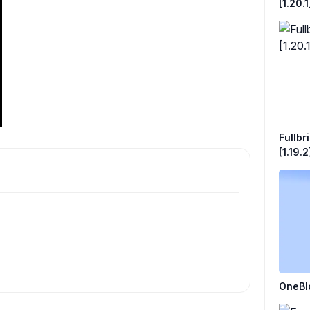
[1.20.1
Fullbri
[1.19.2
OneBloc