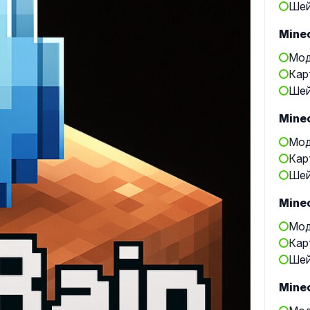
Шей
Minec
Мод
Кар
Шей
Minec
Мод
Кар
Шей
Minec
Мод
Кар
Шей
Minec