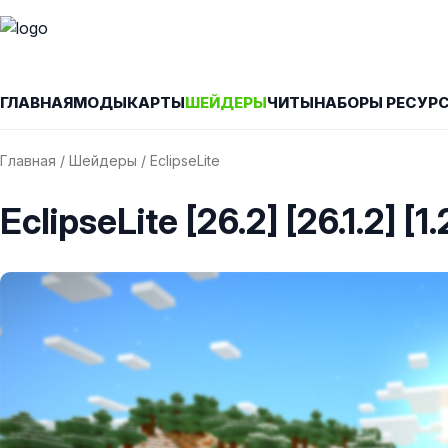
ГЛАВНАЯ
МОДЫ
КАРТЫ
ШЕЙДЕРЫ
ЧИТЫ
НАБОРЫ РЕСУР
Главная
/
Шейдеры
/ EclipseLite
EclipseLite [26.2] [26.1.2] [1.21