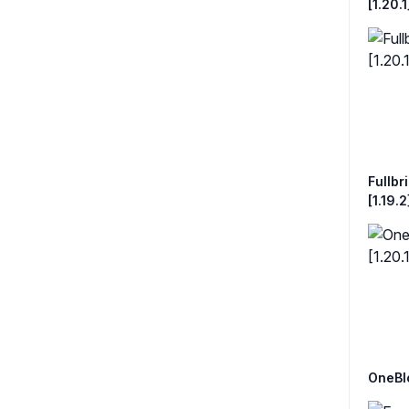
[1.20.1
Fullbri
[1.19.2
OneBloc