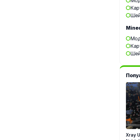
Мод
Кар
Шей
Minec
Мод
Кар
Шей
Попу
Xray Ul