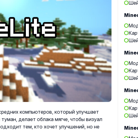
Шей
Minec
Мод
Кар
Шей
Minec
Мод
Кар
Шей
Minec
Мод
Кар
 средних компьютеров, который улучшает
Шей
 туман, делает облака мягче, чтобы визуал
одходит тем, кто хочет улучшений, но не
Minec