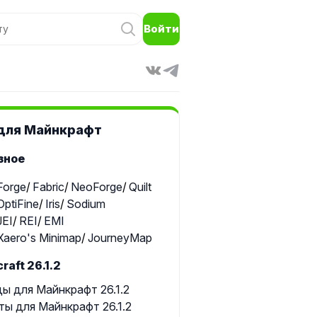
Войти
для Майнкрафт
зное
Forge
Fabric
NeoForge
Quilt
OptiFine
Iris
Sodium
JEI
REI
EMI
Xaero's Minimap
JourneyMap
raft 26.1.2
ы для Майнкрафт 26.1.2
ты для Майнкрафт 26.1.2