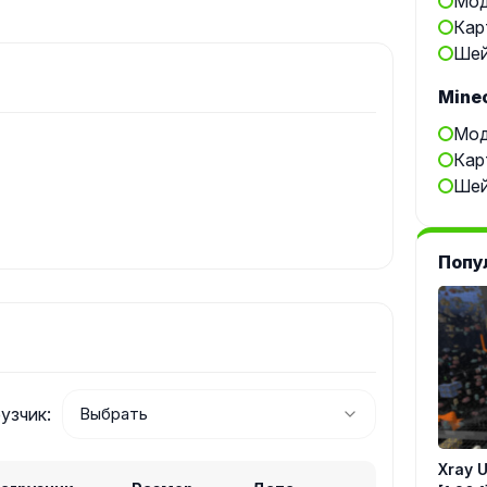
Мод
Кар
Шей
Minec
Мод
Кар
Шей
Попу
узчик:
Xray Ul