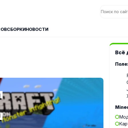
СОВ
СБОРКИ
НОВОСТИ
Всё 
Поле
Minec
Мод
Кар