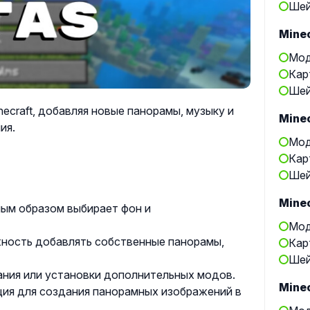
Шей
Minec
Мод
Кар
Шей
necraft, добавляя новые панорамы, музыку и
Minec
ия.
Мод
Кар
Шей
Minec
ым образом выбирает фон и
Мод
ость добавлять собственные панорамы,
Кар
Шей
ания или установки дополнительных модов.
Minec
ия для создания панорамных изображений в