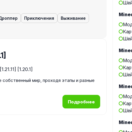
Шей
Minec
Дроппер
Приключения
Выживание
Мод
Кар
Шей
Minec
.1]
Мод
Кар
Шей
е собственный мир, проходя этапы и разные
Minec
Мод
Подробнее
Кар
Шей
Minec