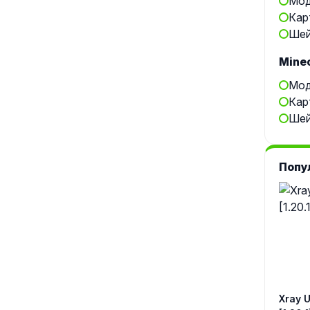
Мод
Кар
Шей
Minec
Мод
Кар
Шей
Попу
Xray Ul