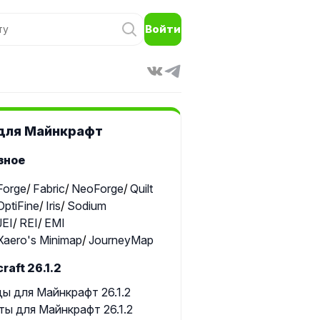
Войти
для Майнкрафт
зное
Forge
Fabric
NeoForge
Quilt
OptiFine
Iris
Sodium
JEI
REI
EMI
Xaero's Minimap
JourneyMap
raft 26.1.2
ы для Майнкрафт 26.1.2
ты для Майнкрафт 26.1.2