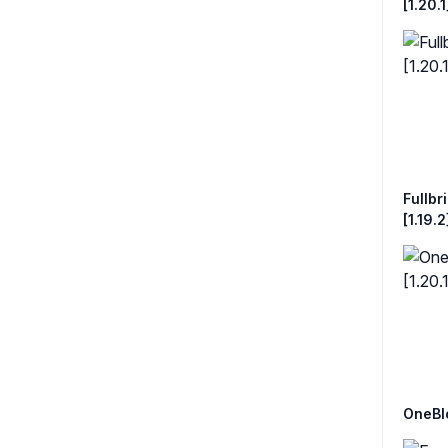
[1.20.1
Fullbri
[1.19.2
OneBloc