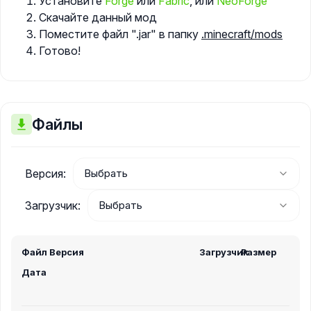
Установите
Forge
или
Fabric
, или
NeoForge
Скачайте данный мод
Поместите файл ".jar" в папку
.minecraft/mods
Готово!
Файлы
Версия:
Загрузчик:
Файл
Версия
Загрузчик
Размер
Дата