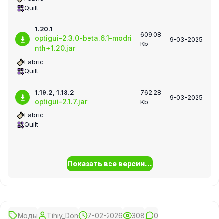
Quilt
1.20.1
609.08
optigui-2.3.0-beta.6.1-modri
9-03-2025
Kb
nth+1.20.jar
Fabric
Quilt
1.19.2, 1.18.2
762.28
9-03-2025
optigui-2.1.7.jar
Kb
Fabric
Quilt
Показать все версии...
Моды
Tihiy_Don
7-02-2026
308
0