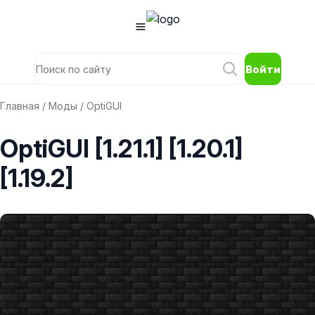
Войти
Главная
/
Моды
/ OptiGUI
OptiGUI [1.21.1] [1.20.1]
[1.19.2]