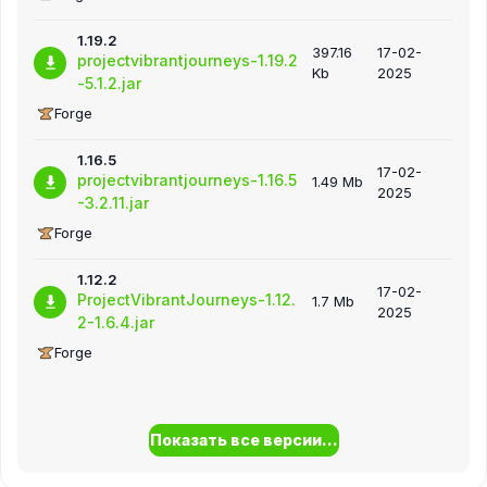
1.19.2
397.16
17-02-
projectvibrantjourneys-1.19.2
Kb
2025
-5.1.2.jar
Forge
1.16.5
17-02-
projectvibrantjourneys-1.16.5
1.49 Mb
2025
-3.2.11.jar
Forge
1.12.2
17-02-
ProjectVibrantJourneys-1.12.
1.7 Mb
2025
2-1.6.4.jar
Forge
Показать все версии...