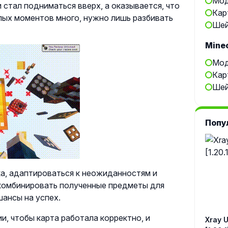
Мод
и стал подниматься вверх, а оказывается, что
Кар
ёлых моментов много, нужно лишь разбивать
Шей
Minec
Мод
Кар
Шей
Попу
а, адаптироваться к неожиданностям и
 комбинировать полученные предметы для
шансы на успех.
и, чтобы карта работала корректно, и
Xray Ul