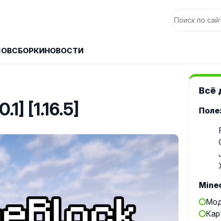
СОВ
СБОРКИ
НОВОСТИ
Всё 
.1] [1.16.5]
Поле
Minec
Мод
Кар