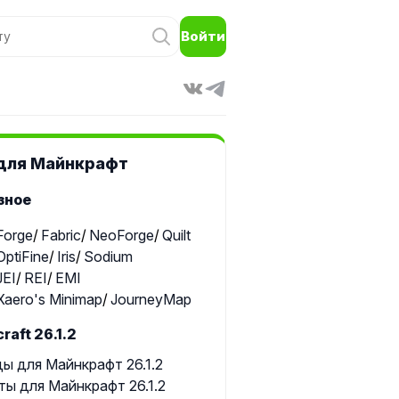
Войти
для Майнкрафт
зное
Forge
Fabric
NeoForge
Quilt
OptiFine
Iris
Sodium
JEI
REI
EMI
Xaero's Minimap
JourneyMap
raft 26.1.2
ы для Майнкрафт 26.1.2
ты для Майнкрафт 26.1.2