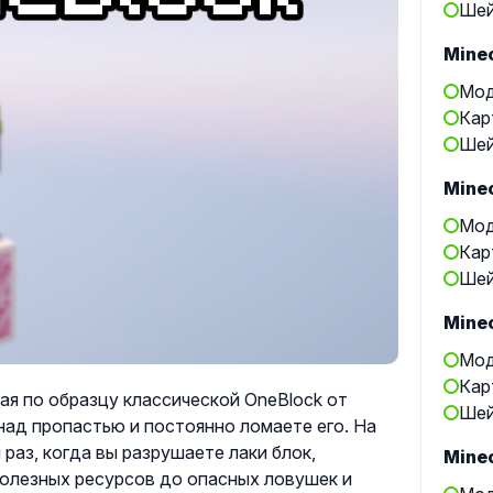
Шей
Minec
Мод
Кар
Шей
Minec
Мод
Кар
Шей
Minec
Мод
Кар
ая по образцу классической OneBlock от
Шей
 над пропастью и постоянно ломаете его. На
 раз, когда вы разрушаете лаки блок,
Minec
полезных ресурсов до опасных ловушек и