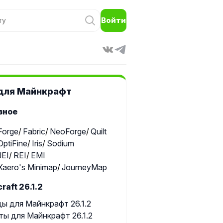
Войти
для Майнкрафт
зное
Forge
Fabric
NeoForge
Quilt
OptiFine
Iris
Sodium
JEI
REI
EMI
Xaero's Minimap
JourneyMap
raft 26.1.2
ы для Майнкрафт 26.1.2
ты для Майнкрафт 26.1.2