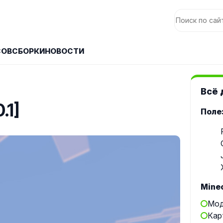
СОВ
СБОРКИ
НОВОСТИ
Всё 
.1]
Поле
Minec
Мод
Кар