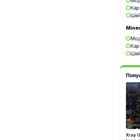
Мод
Кар
Шей
Minec
Мод
Кар
Шей
Попу
Xray Ul