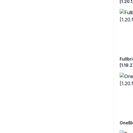
[1.20.1
Fullbri
[1.19.2
OneBloc