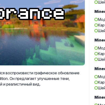
Шей
Minec
Мод
Кар
Шей
Minec
Мод
Кар
Шей
Minec
ийся воспроизвести графическое обновление
Мод
dition. Он предлагает улучшенные тени,
Кар
й и реалистичный вид.
Шей
Minec