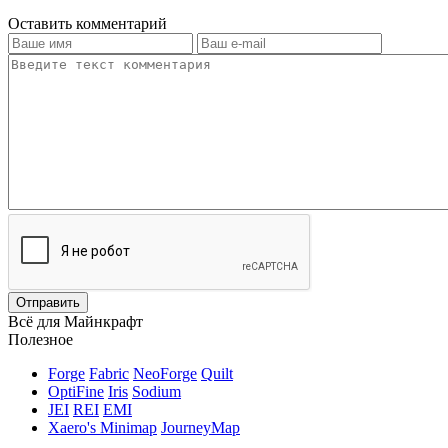
Оставить комментарий
Отправить
Всё для Майнкрафт
Полезное
Forge
Fabric
NeoForge
Quilt
OptiFine
Iris
Sodium
JEI
REI
EMI
Xaero's Minimap
JourneyMap