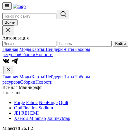
Войти
Авторизация
Войти
Главная
Моды
Карты
Шейдеры
Читы
Наборы
ресурсов
Сборки
Новости
Главная
Моды
Карты
Шейдеры
Читы
Наборы
ресурсов
Сборки
Новости
Всё для Майнкрафт
Полезное
Forge
Fabric
NeoForge
Quilt
OptiFine
Iris
Sodium
JEI
REI
EMI
Xaero's Minimap
JourneyMap
Minecraft 26.1.2